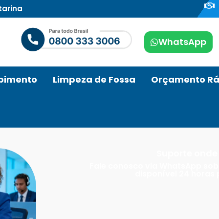
tarina
WhatsApp
pimento
Limpeza de Fossa
Orçamento Rá
Suporte onde 
Fale conosco via WhatsApp sob
disponível 24 horas 