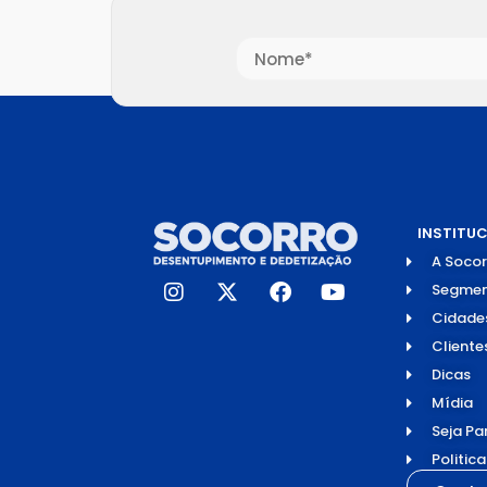
INSTITU
A Socor
Segmen
Cidade
Cliente
Dicas
Mídia
Seja Pa
Politic