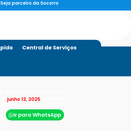
Seja parceiro da Socorro
pido
Central de Serviços
e quando você precisar.
re:
junho 13, 2025
, estamos
por dia, 7 dias por semana.
Ir para WhatsApp