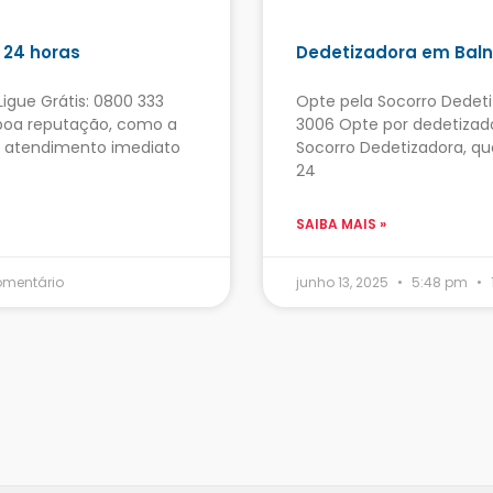
 24 horas
Dedetizadora em Baln
igue Grátis: 0800 333
Opte pela Socorro Dedeti
boa reputação, como a
3006 Opte por dedetiza
e atendimento imediato
Socorro Dedetizadora, q
24
SAIBA MAIS »
mentário
junho 13, 2025
5:48 pm