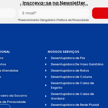
Inscreva-se na Newsletter
E receba novidades sobre nossos serviços
*Preenchimento Obrigatório |
Politica de Privacidade
CIONAL
NOSSOS SERVIÇOS
ro
Desentupidora de Pia
tos
Desentupidora De Vaso Sanitário
s Atendidas
Desentupidora de Ralos
s
Desentupidora de Coluna
Desentupidora de Caixa de
Esgoto
Desentupidora de Caixa de
rceiro da Socorro
Gordura
as de Privacidade
Desentupidora de Rede Pluvial