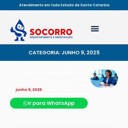
Atendimento em todo Estado de Santa Catarina
CATEGORIA: JUNHO 9, 2025
Suporte onde e quando você
precisar.
Fale conosco via WhatsApp sobre:
junho 9, 2025
, estamos disponível 24
horas por dia, 7 dias por semana.
Ir para WhatsApp