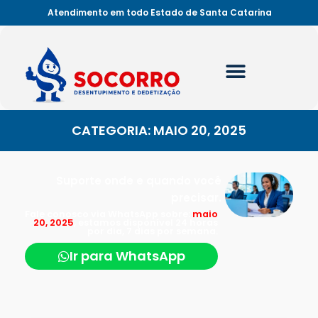
Atendimento em todo Estado de Santa Catarina
CATEGORIA: MAIO 20, 2025
Suporte onde e quando você
precisar.
Fale conosco via WhatsApp sobre:
maio
20, 2025
, estamos disponível 24 horas
por dia, 7 dias por semana.
Ir para WhatsApp