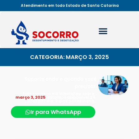
Atendimento em todo Estado de Santa Catarina
CATEGORIA: MARÇO 3, 2025
Suporte onde e quando você
precisar.
Fale conosco via WhatsApp sobre:
março 3, 2025
, estamos disponível 24
horas por dia, 7 dias por semana.
Ir para WhatsApp