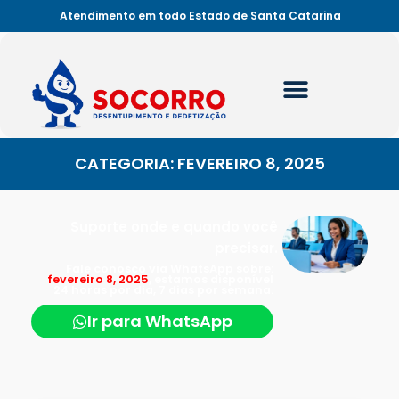
Atendimento em todo Estado de Santa Catarina
CATEGORIA: FEVEREIRO 8, 2025
Suporte onde e quando você
precisar.
Fale conosco via WhatsApp sobre:
fevereiro 8, 2025
, estamos disponível
24 horas por dia, 7 dias por semana.
Ir para WhatsApp