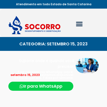
Atendimento em todo Estado de Santa Catarina
CATEGORIA: SETEMBRO 15, 2023
Suporte onde e quando você
precisar.
Fale conosco via WhatsApp sobre:
setembro 15, 2023
, estamos disponível
24 horas por dia, 7 dias por semana.
Ir para WhatsApp