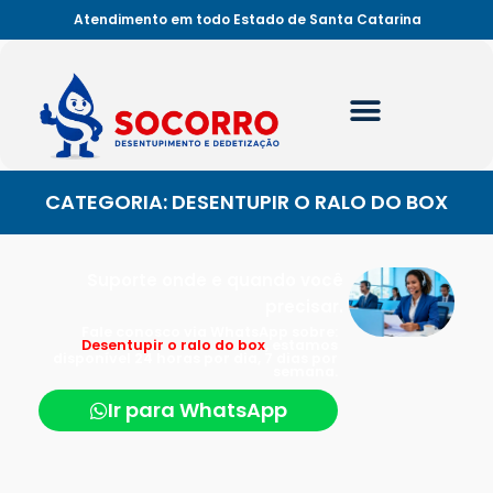
Atendimento em todo Estado de Santa Catarina
CATEGORIA: DESENTUPIR O RALO DO BOX
Suporte onde e quando você
precisar.
Fale conosco via WhatsApp sobre:
Desentupir o ralo do box
, estamos
disponível 24 horas por dia, 7 dias por
semana.
Ir para WhatsApp