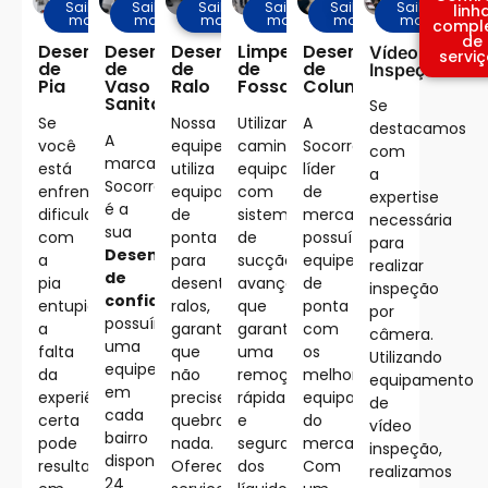
Saiba
Saiba
Saiba
Saiba
Saiba
Saiba
linh
mais
mais
mais
mais
mais
mais
compl
de
Desentupidora
Desentupidora
Desentupidora
Limpeza
Desentupimento
Vídeo
servi
de
de
de
de
de
Inspeção
Pia
Vaso
Ralo
Fossa
Coluna
Sanitário
Se
Se
Nossa
Utilizamos
A
destacamos
A
você
equipe
caminhões
Socorro
com
marca
está
utiliza
equipados
líder
a
Socorro
enfrentando
equipamentos
com
de
expertise
é a
dificuldades
de
sistemas
mercado,
necessária
sua
com
ponta
de
possuí
para
Desentupidora
a
para
sucção
equipe
realizar
de
pia
desentupir
avançados,
de
inspeção
confiança
,
entupida,
ralos,
que
ponta
por
possuímos
a
garantindo
garantem
com
câmera.
uma
falta
que
uma
os
Utilizando
equipe
da
não
remoção
melhores
equipamento
em
experiência
precise
rápida
equipamentos
de
cada
certa
quebrar
e
do
vídeo
bairro
pode
nada.
segura
mercado.
inspeção,
disponível
resultar
Oferecemos
dos
Com
realizamos
24