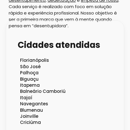
desentupimento
,
dedetização
e
limpeza de fossa
.
Cada serviço é realizado com foco em solução
rápida e experiência profissional. Nosso objetivo é
ser a primeira marca que vem à mente quando
pensa em “desentupidora”.
Cidades atendidas
Florianópolis
São José
Palhoça
Biguaçu
Itapema
Balneário Camboriú
Itajaí
Navegantes
Blumenau
Joinville
Criciúma