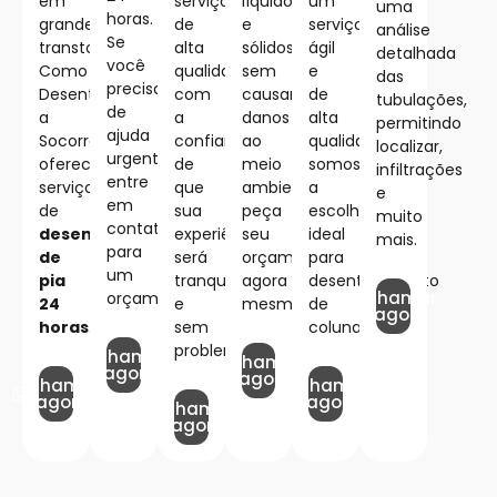
em
serviços
líquidos
um
uma
horas.
grandes
de
e
serviço
análise
Se
transtornos.
alta
sólidos,
ágil
detalhada
você
Como
qualidade
sem
e
das
precisa
Desentupidora,
com
causar
de
tubulações,
de
a
a
danos
alta
permitindo
ajuda
Socorro
confiança
ao
qualidade,
localizar,
urgente,
oferece
de
meio
somos
infiltrações
entre
serviços
que
ambiente,
a
e
em
de
sua
peça
escolha
muito
contato
desentupimento
experiência
seu
ideal
mais.
para
de
será
orçamento
para
um
pia
tranquila
agora
desentupimento
Chamar
orçamento!
24
e
mesmo.
de
agora
horas
.
sem
colunas.
problemas.
Chamar
Chamar
agora
agora
Chamar
Chamar
agora
agora
Chamar
agora